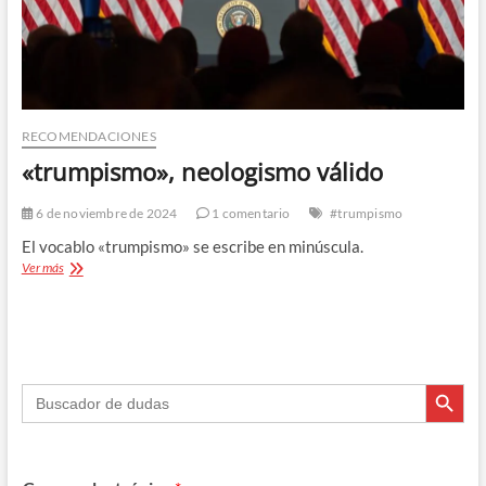
RECOMENDACIONES
«trumpismo», neologismo válido
6 de noviembre de 2024
1 comentario
#trumpismo
El vocablo «trumpismo» se escribe en minúscula.
«trumpismo»,
Ver más
neologismo
válido
Botón de búsque
Buscar: