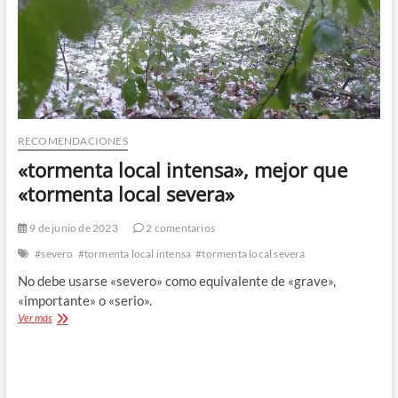
RECOMENDACIONES
«tormenta local intensa», mejor que
«tormenta local severa»
9 de junio de 2023
2 comentarios
#severo
#tormenta local intensa
#tormenta local severa
No debe usarse «severo» como equivalente de «grave»,
«importante» o «serio».
«tormenta
Ver más
local
intensa»,
mejor
que
«tormenta