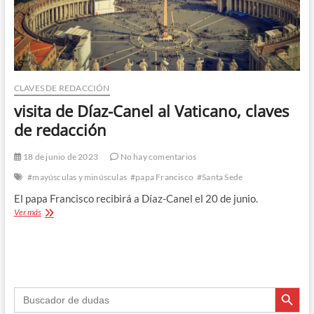
CLAVES DE REDACCIÓN
visita de Díaz-Canel al Vaticano, claves
de redacción
18 de junio de 2023
No hay comentarios
#mayúsculas y minúsculas
#papa Francisco
#Santa Sede
El papa Francisco recibirá a Díaz-Canel el 20 de junio.
visita
Ver más
de
Díaz-
Canel
al
Vaticano,
Botón de búsque
claves
Buscar:
de
redacción