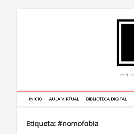
Saltar
al
contenido
IMPULS
INICIO
AULA VIRTUAL
BIBLIOTECA DIGITAL
Etiqueta:
#nomofobia