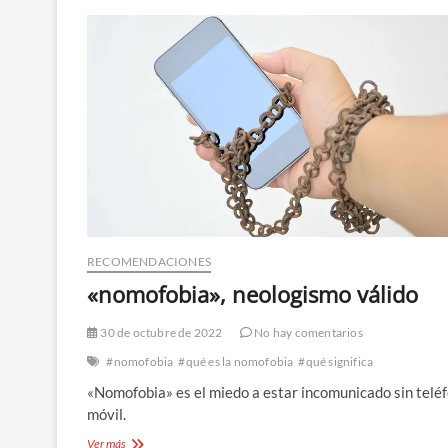
RECOMENDACIONES
«nomofobia», neologismo válido
30 de octubre de 2022
No hay comentarios
#nomofobia
#qué es la nomofobia
#qué significa
«Nomofobia» es el miedo a estar incomunicado sin telé
móvil.
«nomofobia»,
Ver más