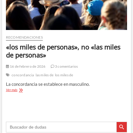
RECOMENDACIONES
«los miles de personas», no «las miles
de personas»
16 de febrero de 2026
3 comentarios
concordancia
las miles de
los miles de
La concordancia se establece en masculino.
«los
Ver más
miles
de
personas»,
no
«las
Botón de búsque
miles
Buscar:
de
personas»