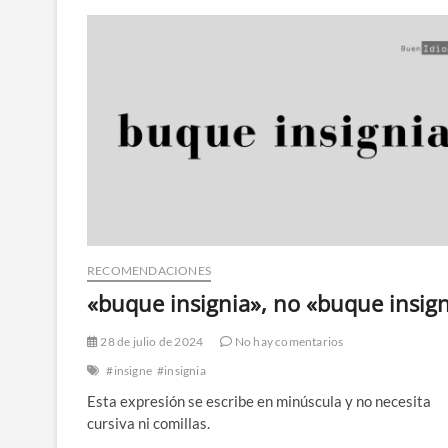
RECOMENDACIONES
«buque insignia», no «buque insig
28 de julio de 2024
No hay comentarios
#insigne
#insignia
Esta expresión se escribe en minúscula y no necesita
cursiva ni comillas.