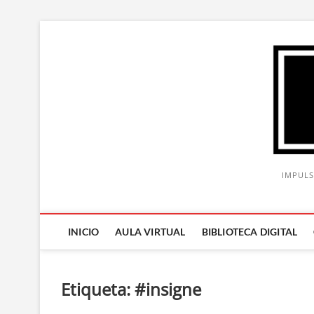
Saltar
al
contenido
IMPULS
INICIO
AULA VIRTUAL
BIBLIOTECA DIGITAL
Etiqueta:
#insigne