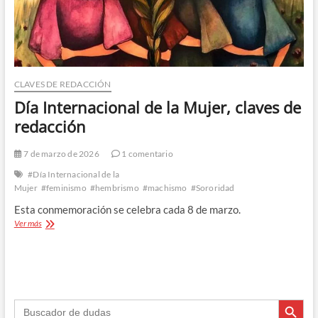
CLAVES DE REDACCIÓN
Día Internacional de la Mujer, claves de
redacción
7 de marzo de 2026
1 comentario
#Día Internacional de la
Mujer
#feminismo
#hembrismo
#machismo
#Sororidad
Esta conmemoración se celebra cada 8 de marzo.
Día
Ver más
Internacional
de
la
Mujer,
claves
Botón de búsque
de
Buscar:
redacción