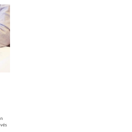
en
avés