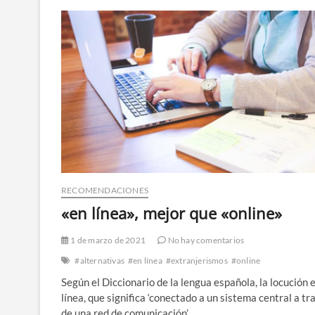
RECOMENDACIONES
«en línea», mejor que «online»
1 de marzo de 2021
No hay comentarios
#alternativas
#en línea
#extranjerismos
#online
Según el Diccionario de la lengua española, la locución 
línea, que significa ‘conectado a un sistema central a tr
de una red de comunicación’,…