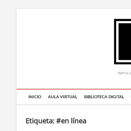
Saltar
al
contenido
IMPULS
INICIO
AULA VIRTUAL
BIBLIOTECA DIGITAL
Etiqueta:
#en línea