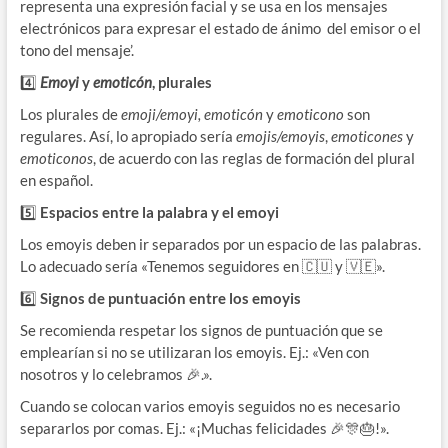
representa una expresión facial y se usa en los mensajes
electrónicos para expresar el estado de ánimo del emisor o el
tono del mensaje’.
4️⃣
Emoyi
y
emoticón
, plurales
Los plurales de
emoji/emoyi, emoticón
y
emoticono
son
regulares. Así, lo apropiado sería
emojis/emoyis
,
emoticones
y
emoticonos
, de acuerdo con las reglas de formación del plural
en español.
5️⃣
Espacios entre la palabra y el emoyi
Los emoyis deben ir separados por un espacio de las palabras.
Lo adecuado sería «Tenemos seguidores en 🇨🇺 y 🇻🇪».
6️⃣
Signos de puntuación entre los emoyis
Se recomienda respetar los signos de puntuación que se
emplearían si no se utilizaran los emoyis. Ej.: «Ven con
nosotros y lo celebramos 🎉.».
Cuando se colocan varios emoyis seguidos no es necesario
separarlos por comas. Ej.: «¡Muchas felicidades 🎉🎊🎂!».