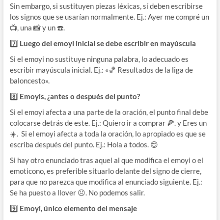
Sin embargo, si sustituyen piezas léxicas, sí deben escribirse
los signos que se usarían normalmente. Ej.: Ayer me compré un
📺, una 📸 y un ☎️.
7️⃣
Luego del emoyi inicial se debe escribir en mayúscula
Si el emoyi no sustituye ninguna palabra, lo adecuado es
escribir mayúscula inicial. Ej.: «🏀 Resultados de la liga de
baloncesto».
8️⃣
Emoyis, ¿antes o después del punto?
Si el emoyi afecta a una parte de la oración, el punto final debe
colocarse detrás de este. Ej.: Quiero ir a comprar 🍕. y Eres un
☀️. Si el emoyi afecta a toda la oración, lo apropiado es que se
escriba después del punto. Ej.: Hola a todos. 😊
Si hay otro enunciado tras aquel al que modifica el emoyi o el
emoticono, es preferible situarlo delante del signo de cierre,
para que no parezca que modifica al enunciado siguiente. Ej.:
Se ha puesto a llover ☹. No podemos salir.
9️⃣
Emoyi, único elemento del mensaje