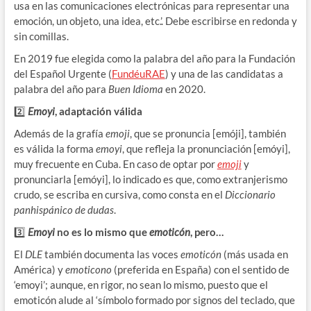
usa en las comunicaciones electrónicas para representar una
emoción, un objeto, una idea, etc.’. Debe escribirse en redonda y
sin comillas.
En 2019 fue elegida como la palabra del año para la Fundación
del Español Urgente (
FundéuRAE
) y una de las candidatas a
palabra del año para
Buen Idioma
en 2020.
2️⃣
Emoyi
, adaptación válida
Además de la grafía
emoji
, que se pronuncia [emóji], también
es válida la forma
emoyi
, que refleja la pronunciación [emóyi],
muy frecuente en Cuba. En caso de optar por
emoji
y
pronunciarla [emóyi], lo indicado es que, como extranjerismo
crudo, se escriba en cursiva, como consta en el
Diccionario
panhispánico de dudas
.
3️⃣
Emoyi
no es lo mismo que
emoticón
, pero…
El
DLE
también documenta las voces
emoticón
(más usada en
América) y
emoticono
(preferida en España) con el sentido de
‘emoyi’; aunque, en rigor, no sean lo mismo, puesto que el
emoticón alude al ‘símbolo formado por signos del teclado, que