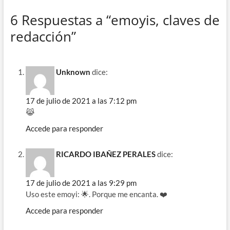
e
e
e
at
m
6 Respuestas a “emoyis, claves de
b
gr
a
s
p
redacción”
o
a
ds
A
ar
o
m
p
ti
k
p
r
Unknown
dice:
17 de julio de 2021 a las 7:12 pm
😹
Accede para responder
RICARDO IBAÑEZ PERALES
dice:
17 de julio de 2021 a las 9:29 pm
Uso este emoyi: 🌟. Porque me encanta. ❤️
Accede para responder