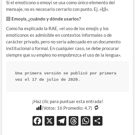
Si el emoticono o emoyi se usa como único elemento del
mensaje, no es necesario cerrarlo con punto. Ej. «🙌».
🔟
Emoyis, ¿cuándo y dónde usarlos?
Como ha explicado la RAE, «el uso de los emojis y los
emoticonos es admisible en contextos informales o de
carácter privado, pero no sería adecuado en un documento
institucional o formal. En cualquier caso, se debe procurar
siempre que su empleo no empobrezca el uso de la lengua».
Una primera versión se publicó por primera 
vez el 17 de julio de 2020. 
¡Haz clic para puntuar esta entrada!
(Votos:
16
Promedio:
4.7
)
F
X
T
T
W
C
ac
el
hr
h
o