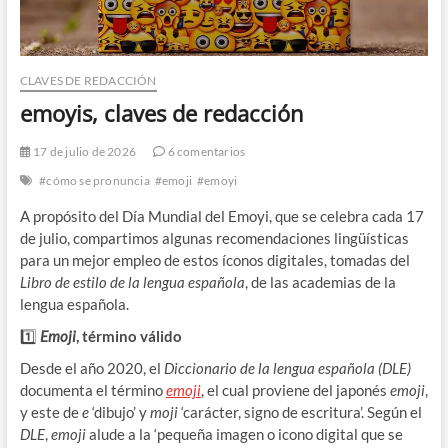
CLAVES DE REDACCIÓN
emoyis, claves de redacción
17 de julio de 2026
6 comentarios
#cómo se pronuncia
#emoji
#emoyi
A propósito del Día Mundial del Emoyi, que se celebra cada 17
de julio, compartimos algunas recomendaciones lingüísticas
para un mejor empleo de estos íconos digitales, tomadas del
Libro de estilo de la lengua española
, de las academias de la
lengua española.
1️⃣
Emoji
, término válido
Desde el año 2020, el
Diccionario de la lengua española (DLE)
documenta el término
emoji
, el cual proviene del japonés
emoji
,
y este de
e
‘dibujo’ y
moji
‘carácter, signo de escritura’. Según el
DLE
,
emoji
alude a la ‘pequeña imagen o icono digital que se