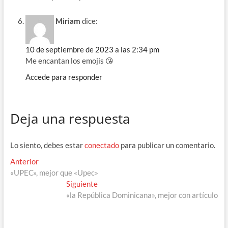
Miriam
dice:
10 de septiembre de 2023 a las 2:34 pm
Me encantan los emojis 😘
Accede para responder
Deja una respuesta
Lo siento, debes estar
conectado
para publicar un comentario.
Navegación
Entrada
Anterior
anterior:
«UPEC», mejor que «Upec»
de
Entrada
Siguiente
entradas
siguiente:
«la República Dominicana», mejor con artículo