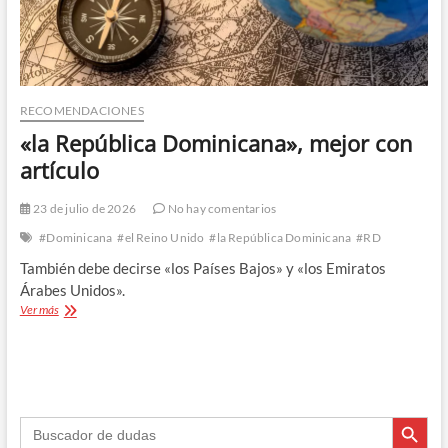
RECOMENDACIONES
«la República Dominicana», mejor con
artículo
23 de julio de 2026
No hay comentarios
#Dominicana
#el Reino Unido
#la República Dominicana
#RD
También debe decirse «los Países Bajos» y «los Emiratos
Árabes Unidos».
«la
Ver más
República
Dominicana»,
mejor
con
artículo
Botón de búsque
Buscar: