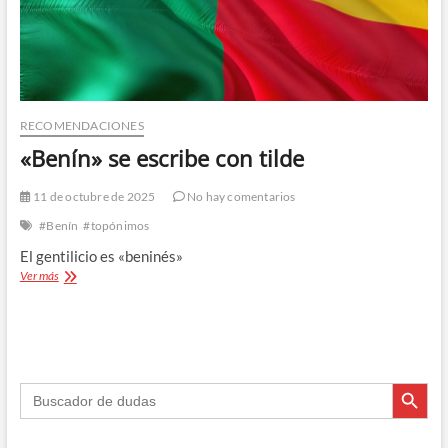
RECOMENDACIONES
«Benín» se escribe con tilde
11 de octubre de 2025
No hay comentarios
#Benín
#topónimos
El gentilicio es «beninés»
«Benín»
Ver más
se
escribe
con
tilde
Botón de búsque
Buscar: