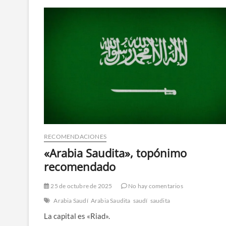
RECOMENDACIONES
«Arabia Saudita», topónimo
recomendado
25 de octubre de 2025
No hay comentarios
Arabia Saudí
Arabia Saudita
saudí
saudita
La capital es «Riad».