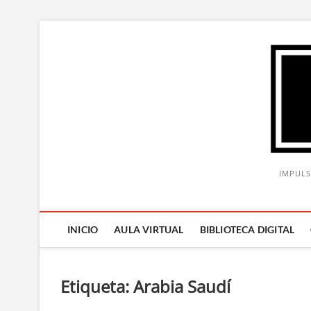
Saltar
al
contenido
IMPULS
INICIO
AULA VIRTUAL
BIBLIOTECA DIGITAL
Etiqueta:
Arabia Saudí