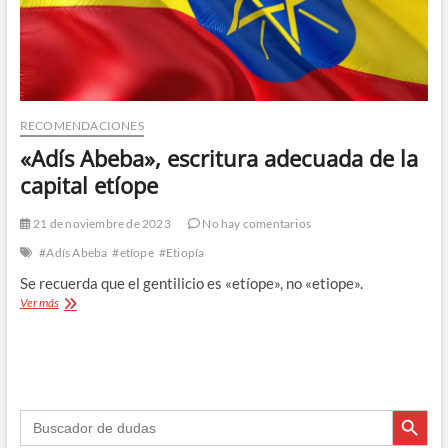
RECOMENDACIONES
«Adís Abeba», escritura adecuada de la
capital etíope
21 de noviembre de 2023
No hay comentarios
#Adís Abeba
#etíope
#Etiopía
Se recuerda que el gentilicio es «etíope», no «etiope».
«Adís
Ver más
Abeba»,
escritura
adecuada
de
la
Botón de búsque
capital
Buscar:
etíope