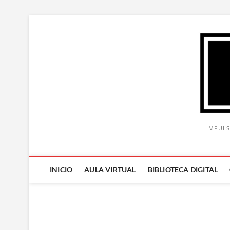
Saltar
al
contenido
IMPULS
INICIO
AULA VIRTUAL
BIBLIOTECA DIGITAL