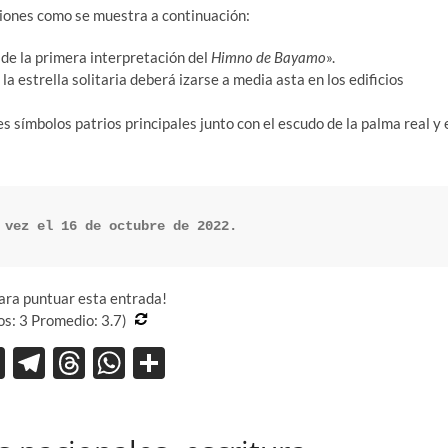
aciones como se muestra a continuación:
 de la primera interpretación del
Himno de Bayamo
».
la estrella solitaria deberá izarse a media asta en los edificios
res símbolos patrios principales junto con el escudo de la palma real y 
 vez el 16 de octubre de 2022.
para puntuar esta entrada!
os:
3
Promedio:
3.7
)
X
T
T
W
C
el
hr
h
o
e
e
at
m