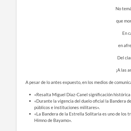
No temá
que mori
En c
en afr
Del cla
¡A las a
A pesar de lo antes expuesto, en los medios de comuni
«Resalta Miguel Díaz-Canel significación históric
«Durante la vigencia del duelo oficial la Bandera de
públicos e instituciones militares».
«La Bandera de la Estrella Solitaria es uno de los t
Himno de Bayamo».