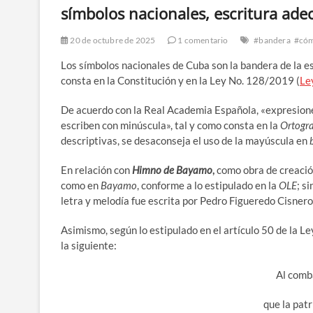
símbolos nacionales, escritura ad
20 de octubre de 2025
1 comentario
#bandera
#cóm
Los símbolos nacionales de Cuba son la bandera de la est
consta en la Constitución y en la Ley No. 128/2019 (
Le
De acuerdo con la Real Academia Española, «expresio
escriben con minúscula», tal y como consta en la
Ortogra
descriptivas, se desaconseja el uso de la mayúscula en
En relación con
Himno de Bayamo
,
como obra de creació
como en
Bayamo
, conforme a lo estipulado en la
OLE
; s
letra y melodía fue escrita por Pedro Figueredo Cisne
Asimismo, según lo estipulado en el artículo 50 de la L
la siguiente:
Al comb
que la pat