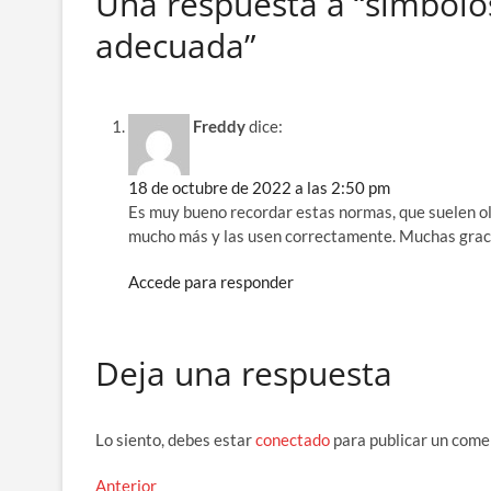
Una respuesta a “símbolos
b
adecuada”
o
o
k
Freddy
dice:
18 de octubre de 2022 a las 2:50 pm
Es muy bueno recordar estas normas, que suelen ol
mucho más y las usen correctamente. Muchas grac
Accede para responder
Deja una respuesta
Lo siento, debes estar
conectado
para publicar un come
Navegación
Entrada
Anterior