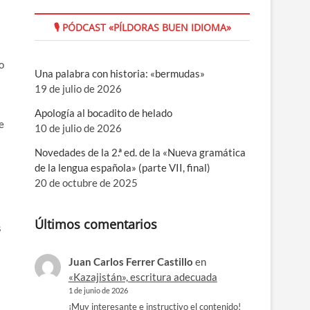
🎙 PÓDCAST «PÍLDORAS BUEN IDIOMA»
o
Una palabra con historia: «bermudas»
19 de julio de 2026
Apología al bocadito de helado
e
10 de julio de 2026
Novedades de la 2.ª ed. de la «Nueva gramática
de la lengua española» (parte VII, final)
20 de octubre de 2025
Últimos comentarios
s
Juan Carlos Ferrer Castillo
en
«Kazajistán», escritura adecuada
1 de junio de 2026
¡Muy interesante e instructivo el contenido!