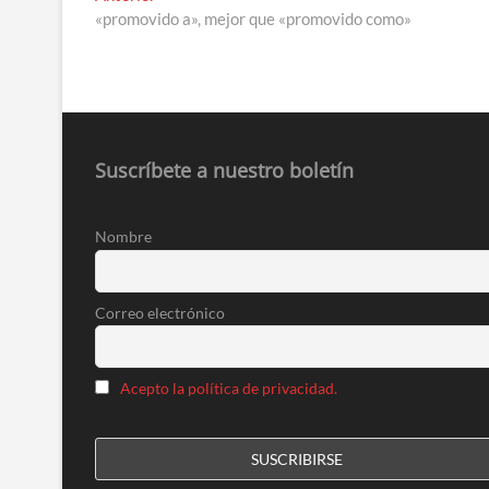
anterior:
«promovido a», mejor que «promovido como»
de
entradas
Suscríbete a nuestro boletín
Nombre
Correo electrónico
Acepto la política de privacidad.