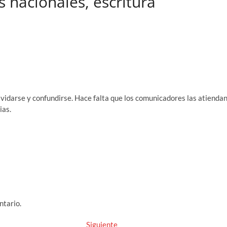
 nacionales, escritura
gr
a
s
p
a
ds
A
ar
m
p
ti
p
r
vidarse y confundirse. Hace falta que los comunicadores las atienda
ias.
ntario.
Entrada
Siguiente