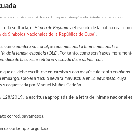
ecuada
o se escribe
#escudo
#Himno de Bayamo
#mayúscula
#símbolos nacionales
rella solitaria, el
Himno de Bayamo
y el escudo de la palma real, com
y de Símbolos Nacionales de la República de Cuba
).
nes como
bandera nacional
,
escudo nacional
o
himno nacional
se
fía de la lengua española
(
OLE
). Por tanto, como son frases merament
bandera de la estrella solitaria
y
escudo de la palma real
.
n que es, debe escribirse
en cursiva
y con mayúscula tanto en
himno
in embargo, solo el artículo llevará mayúscula en
La bayamesa
, cuya
ros y orquestada por Manuel Muñoz Cedeño.
ey 128/2019, la
escritura apropiada de la letra del himno nacional
e
ate corred, bayameses,
ria os contempla orgullosa.