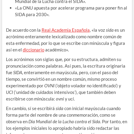
Mundial de la Lucha contra el SIDA».
«La ONU apuesta por acelerar programa para poner fin al
SIDA para 2030».
De acuerdo con la
Real Academia Española
, «la voz
sida
es un
acrónimo enteramente lexicalizado como nombre común de
esta enfermedad, por lo que se escribe con minúscula y figura
así en el
diccionario
académico».
Los acrónimos son siglas que, por su estructura, admiten su
pronunciación como palabras. Así pues, la escritura originaria
fue
SIDA
, enteramente en mayúscula, pero, con el paso del
tiempo, se convirtió en un nombre común, mismo proceso
experimentado por
OVNI
(‘objeto volador no identificado’) y
UCI
(‘unidad de cuidados intensivos’), que también deben
escribirse con minúscula:
ovni
y
uci
.
En cambio, sí se escribirá
sida
con inicial mayúscula cuando
forma parte del nombre de una conmemoración, como se
observa en
Día Mundial de la Lucha contra el Sida
. Por tanto, en
los ejemplos iniciales lo apropiado habría sido redactar las