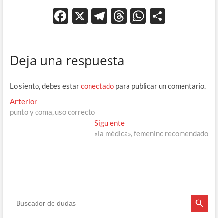
F
X
T
T
W
C
ac
el
hr
h
o
e
e
e
at
m
Deja una respuesta
b
gr
a
s
p
o
a
ds
A
ar
Lo siento, debes estar
conectado
para publicar un comentario.
o
m
p
ti
Navegación
Entrada
Anterior
k
p
r
anterior:
punto y coma, uso correcto
de
Entrada
Siguiente
entradas
siguiente:
«la médica», femenino recomendado
Botón de búsque
Buscar: