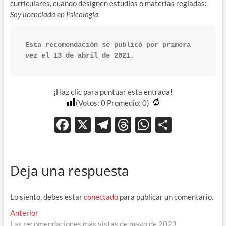
curriculares, cuando designen estudios o materias regladas:
Soy licenciada en Psicología.
Esta recomendación se publicó por primera 
vez el 13 de abril de 2021.
¡Haz clic para puntuar esta entrada!
(Votos:
0
Promedio:
0
)
F
X
T
T
W
C
ac
el
hr
h
o
e
e
e
at
m
Deja una respuesta
b
gr
a
s
p
o
a
ds
A
ar
Lo siento, debes estar
conectado
para publicar un comentario.
o
m
p
ti
Navegación
Entrada
Anterior
k
p
r
anterior:
Las recomendaciones más vistas de mayo de 2023