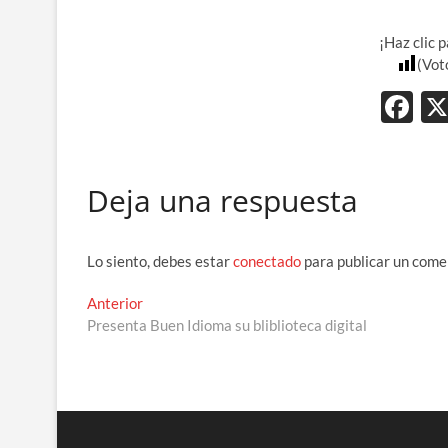
¡Haz clic 
(Vot
F
ac
e
Deja una respuesta
b
o
o
Lo siento, debes estar
conectado
para publicar un come
k
Navegación
Entrada
Anterior
anterior:
Presenta Buen Idioma su bliblioteca digital
de
entradas