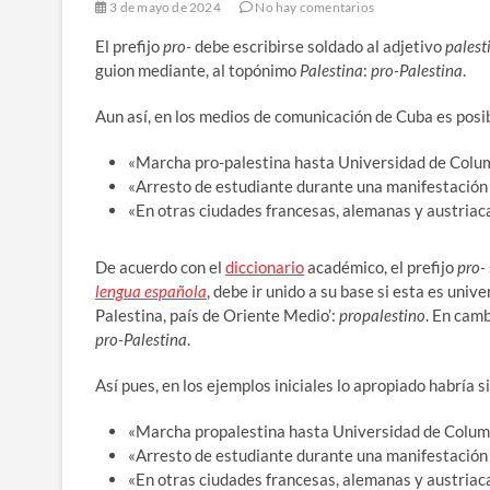
3 de mayo de 2024
No hay comentarios
El prefijo
pro-
debe escribirse soldado al adjetivo
palest
guion mediante, al topónimo
Palestina
:
pro-Palestina
.
Aun así, en los medios de comunicación de Cuba es posi
«Marcha pro-palestina hasta Universidad de Colu
«Arresto de estudiante durante una manifestación 
«En otras ciudades francesas, alemanas y austriac
De acuerdo con el
diccionario
académico, el prefijo
pro-
lengua española
, debe ir unido a su base si esta es univ
Palestina, país de Oriente Medio’:
propalestino
. En cam
pro-Palestina
.
Así pues, en los ejemplos iniciales lo apropiado habría
«Marcha propalestina hasta Universidad de Colum
«Arresto de estudiante durante una manifestación 
«En otras ciudades francesas, alemanas y austriac