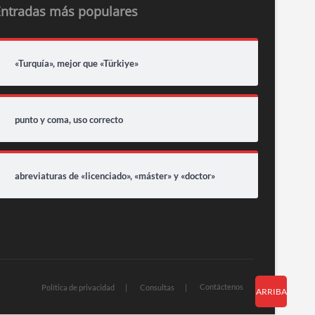
Entradas más populares
«Turquía», mejor que «Türkiye»
punto y coma, uso correcto
abreviaturas de «licenciado», «máster» y «doctor»
Contáctenos
Política de privacidad
Consultas
ARRIBA