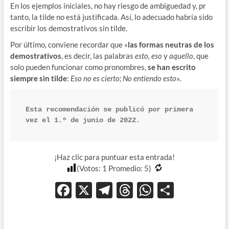
En los ejemplos iniciales, no hay riesgo de ambiguedad y, pr
tanto, la tilde no está justificada. Así, lo adecuado habría sido
escribir los demostrativos sin tilde.
Por último, conviene recordar que «
las formas neutras de los
demostrativos
, es decir, las palabras
esto, eso
y
aquello
, que
solo pueden funcionar como pronombres,
se han escrito
siempre sin tilde
:
Eso no es cierto; No entiendo esto
».
Esta recomendación se publicó por primera 
vez el 1.º de junio de 2022. 
¡Haz clic para puntuar esta entrada!
(Votos:
1
Promedio:
5
)
F
X
T
T
W
C
ac
el
hr
h
o
e
e
e
at
m