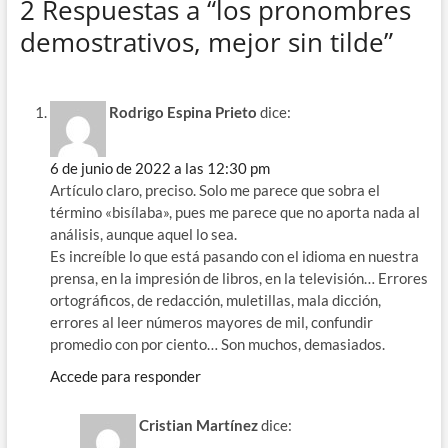
2 Respuestas a “los pronombres
b
gr
a
s
p
demostrativos, mejor sin tilde”
o
a
ds
A
ar
o
m
p
ti
k
p
r
Rodrigo Espina Prieto
dice:
6 de junio de 2022 a las 12:30 pm
Artículo claro, preciso. Solo me parece que sobra el
término «bisílaba», pues me parece que no aporta nada al
análisis, aunque aquel lo sea.
Es increíble lo que está pasando con el idioma en nuestra
prensa, en la impresión de libros, en la televisión… Errores
ortográficos, de redacción, muletillas, mala dicción,
errores al leer números mayores de mil, confundir
promedio con por ciento… Son muchos, demasiados.
Accede para responder
Cristian Martínez
dice: