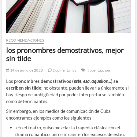
RECOMENDACIONES
los pronombres demostrativos, mejor
sin tilde
14 de junio de 2023
2 comentarios
#acentuación
Los
pronombres demostrativos (
este
,
esa
,
aquellos
…) se
escriben sin tilde;
no obstante, pueden llevarla únicamente si
hay riesgo de ambigüedad por poder interpretarse también
como determinantes.
Sin embargo, en los medios de comunicación de Cuba
encontramos ejemplos como los siguientes:
«En el teatro, quiso mezclar la tragedia clásica con el
drama romántico, pero sin caer en los excesos de éste».