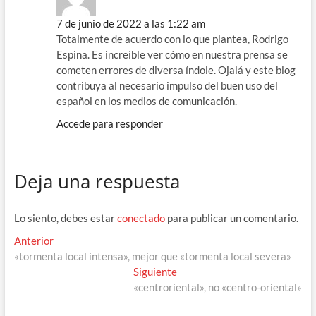
7 de junio de 2022 a las 1:22 am
Totalmente de acuerdo con lo que plantea, Rodrigo
Espina. Es increíble ver cómo en nuestra prensa se
cometen errores de diversa índole. Ojalá y este blog
contribuya al necesario impulso del buen uso del
español en los medios de comunicación.
Accede para responder
Deja una respuesta
Lo siento, debes estar
conectado
para publicar un comentario.
Navegación
Entrada
Anterior
anterior:
«tormenta local intensa», mejor que «tormenta local severa»
de
Entrada
Siguiente
entradas
siguiente:
«centroriental», no «centro-oriental»