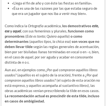
«Llega el fin de año y con éste las fiestas en familia».
«Ésa es una de las razones por las que estaba seguro de
que era un jugador que nos iba a venir muy bien».
Como indica la
Ortografía
académica,
los demostrativos
este,
ese
y
aquel
, con sus femeninos y plurales,
funcionen como
pronombres
(
Este es tonto; Quiero aquella
)
o como
determinantes
(
aquellos tipos, la chica esa
)
son voces que no
deben llevar tilde
según las reglas generales de acentuación,
bien por ser bisílabas llanas terminadas en vocal o en –
s
, bien,
en el caso de
aquel
, por ser aguda y acabar en consonante
distinta de
n
o
s
.
Aun así, en ejemplos como
¿Por qué compraron aquéllos libros
usados?
(
aquéllos
es el sujeto de la oración), frente a
¿Por qué
compraron aquellos libros usados?
(el sujeto de esta oración no
está expreso, y
aquellos
acompaña al sustantivo
libros
), las
obras académicas venían prescribiendo la tilde en esos casos.
La recomendación actual es prescindir de esta tilde, incluso
en casos de ambigüedad.