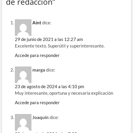
de redacción”
o
a
ds
A
ar
o
m
p
ti
k
p
r
Aint
dice:
29 de junio de 2021 a las 12:27 am
Excelente texto. Superútil y superinteresante.
Accede para responder
marga
dice:
23 de agosto de 2024 a las 4:10 pm
Muy interesante, oportuna y necesaria explicación
Accede para responder
Joaquín
dice: