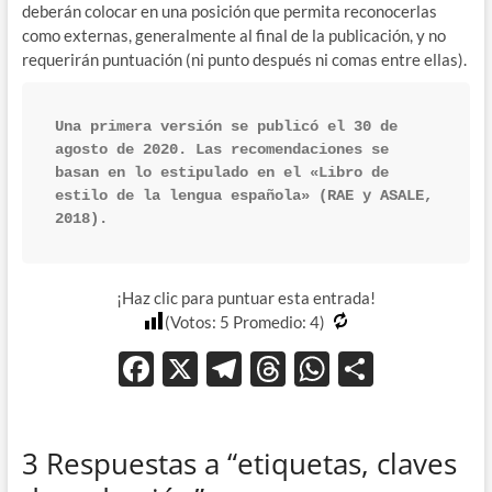
deberán colocar en una posición que permita reconocerlas
como externas, generalmente al final de la publicación, y no
requerirán puntuación (ni punto después ni comas entre ellas).
Una primera versión se publicó el 30 de 
agosto de 2020. Las recomendaciones se 
basan en lo estipulado en el «Libro de 
estilo de la lengua española» (RAE y ASALE, 
2018). 
¡Haz clic para puntuar esta entrada!
(Votos:
5
Promedio:
4
)
F
X
T
T
W
C
ac
el
hr
h
o
e
e
e
at
m
3 Respuestas a “etiquetas, claves
b
gr
a
s
p