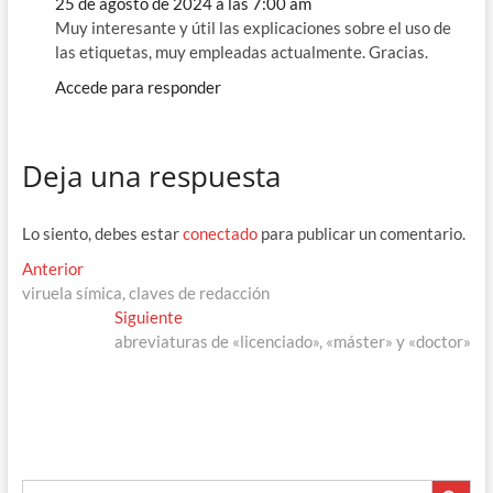
25 de agosto de 2024 a las 7:00 am
Muy interesante y útil las explicaciones sobre el uso de
las etiquetas, muy empleadas actualmente. Gracias.
Accede para responder
Deja una respuesta
Lo siento, debes estar
conectado
para publicar un comentario.
Navegación
Entrada
Anterior
anterior:
viruela símica, claves de redacción
de
Entrada
Siguiente
entradas
siguiente:
abreviaturas de «licenciado», «máster» y «doctor»
Botón de búsque
Buscar: