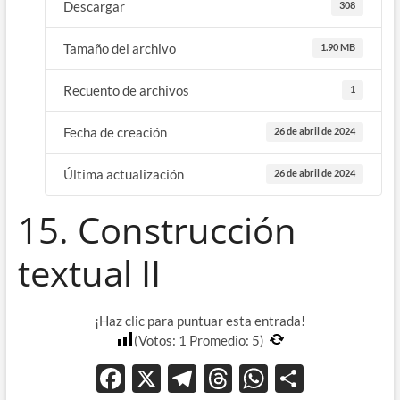
Descargar
308
Tamaño del archivo
1.90 MB
Recuento de archivos
1
Fecha de creación
26 de abril de 2024
Última actualización
26 de abril de 2024
15. Construcción
textual II
¡Haz clic para puntuar esta entrada!
(Votos:
1
Promedio:
5
)
F
X
T
T
W
C