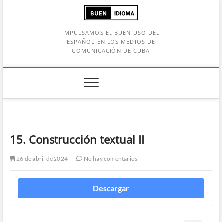
Saltar
al
contenido
IMPULSAMOS EL BUEN USO DEL
ESPAÑOL EN LOS MEDIOS DE
COMUNICACIÓN DE CUBA
Botón de búsqueda
car:
15. Construcción textual II
26 de abril de 2024
No hay comentarios
Descargar