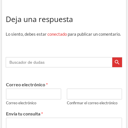
ac
el
hr
h
o
e
e
e
at
m
Deja una respuesta
b
gr
a
s
p
o
a
ds
A
ar
Lo siento, debes estar
conectado
para publicar un comentario.
o
m
p
ti
k
p
r
Botón de búsque
Buscar:
Correo electrónico
*
Correo electrónico
Confirmar el correo electrónico
Envía tu consulta
*