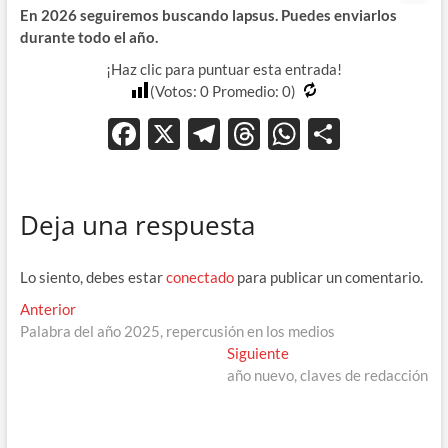
En 2026 seguiremos buscando lapsus. Puedes enviarlos
durante todo el año.
¡Haz clic para puntuar esta entrada!
(Votos:
0
Promedio:
0
)
F
X
T
T
W
C
ac
el
hr
h
o
e
e
e
at
m
Deja una respuesta
b
gr
a
s
p
o
a
ds
A
ar
Lo siento, debes estar
conectado
para publicar un comentario.
o
m
p
ti
Navegación
Entrada
Anterior
k
p
r
anterior:
Palabra del año 2025, repercusión en los medios
de
Entrada
Siguiente
entradas
siguiente:
año nuevo, claves de redacción