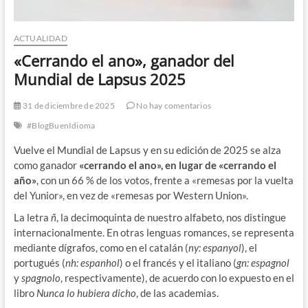
ACTUALIDAD
«Cerrando el ano», ganador del
Mundial de Lapsus 2025
31 de diciembre de 2025
No hay comentarios
#BlogBuenIdioma
Vuelve el Mundial de Lapsus y en su edición de 2025 se alza
como ganador
«cerrando el ano», en lugar de «cerrando el
año»
, con un 66 % de los votos, frente a «remesas por la vuelta
del Yunior», en vez de «remesas por Western Union».
La letra
ñ
, la decimoquinta de nuestro alfabeto, nos distingue
internacionalmente. En otras lenguas romances, se representa
mediante dígrafos, como en el catalán (
ny: espanyol
), el
portugués (
nh: espanhol
) o el francés y el italiano (
gn: espagnol
y
spagnolo
, respectivamente), de acuerdo con lo expuesto en el
libro
Nunca lo hubiera dicho
, de las academias.