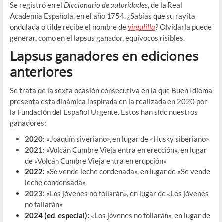
Se registró en el
Diccionario de autoridades,
de la Real
Academia Española, en el año 1754. ¿Sabías que su rayita
ondulada o tilde recibe el nombre de
virgulilla
? Olvidarla puede
generar, como en el lapsus ganador, equívocos risibles.
Lapsus ganadores en ediciones
anteriores
Se trata de la sexta ocasión consecutiva en la que Buen Idioma
presenta esta dinámica inspirada en la realizada en 2020 por
la Fundación del Español Urgente. Estos han sido nuestros
ganadores:
2020:
«Joaquín siveriano», en lugar de «Husky siberiano»
2021:
«Volcán Cumbre Vieja entra en erección», en lugar
de «Volcán Cumbre Vieja entra en erupción»
2022:
«Se vende leche condenada», en lugar de «Se vende
leche condensada»
2023:
«Los jóvenes no follarán», en lugar de «Los jóvenes
no fallarán»
2024 (ed. especial):
«Los jóvenes no follarán», en lugar de