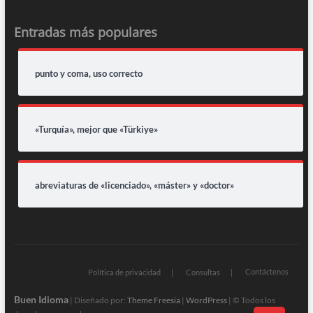
Entradas más populares
punto y coma, uso correcto
«Turquía», mejor que «Türkiye»
abreviaturas de «licenciado», «máster» y «doctor»
Contáctenos
Política de privacidad
Consultas
Buen Idioma
| Diseñado por:
Theme Freesia
|
WordPress
| © Todos los