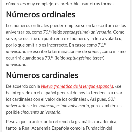
número es muy complejo, es preferible usar otras formas.
Números ordinales
Los números ordinales pueden emplearse en la escritura de los
aniversarios, como
70.º
(leído
septuagésimo
)
aniversario
. Como
se ve, se escribe un punto entre el número y la letra volada
o
,
er
por lo que omitirlo es incorrecto. En casos como
71.
aniversario
se escribe la terminación
-er
de
primer
, como mismo
er
ocurrirá cuando sea
73.
(leído
septuagésimo tercer
)
aniversario
.
Números cardinales
De acuerdo con la
Nueva gramática de la lengua española
, «se
ha integrado en el español general de hoy la tendencia a usar
los cardinales con el valor de los ordinales». Así pues,
50.º
aniversario
se lee
quincuagésimo aniversario
, pero también es
posible
cincuenta aniversario
.
Pese a que lo anterior lo refrenda la gramática académica,
tanto la Real Academia Española como la Fundación del