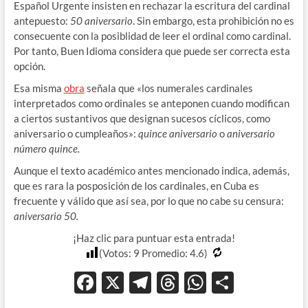
Español Urgente insisten en rechazar la escritura del cardinal
antepuesto:
50 aniversario
. Sin embargo, esta prohibición no es
consecuente con la posiblidad de leer el ordinal como cardinal.
Por tanto, Buen Idioma considera que puede ser correcta esta
opción.
Esa misma
obra
señala que «los numerales cardinales
interpretados como ordinales se anteponen cuando modifican
a ciertos sustantivos que designan sucesos cíclicos, como
aniversario o cumpleaños»:
quince aniversario
o
aniversario
número quince.
Aunque el texto académico antes mencionado indica, además,
que es rara la posposición de los cardinales, en Cuba es
frecuente y válido que así sea, por lo que no cabe su censura:
aniversario 50.
¡Haz clic para puntuar esta entrada!
(Votos:
9
Promedio:
4.6
)
F
X
T
T
W
C
ac
el
hr
h
o