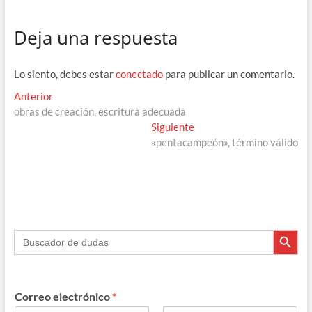
e
e
e
at
m
Deja una respuesta
b
gr
a
s
p
o
a
ds
A
ar
Lo siento, debes estar
conectado
para publicar un comentario.
o
m
p
ti
Navegación
Entrada
Anterior
k
p
r
anterior:
obras de creación, escritura adecuada
de
Entrada
Siguiente
entradas
siguiente:
«pentacampeón», término válido
Botón de búsque
Buscar:
Correo electrónico
*