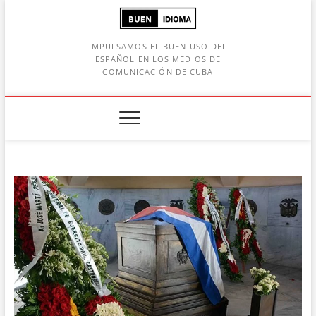
Saltar
al
contenido
IMPULSAMOS EL BUEN USO DEL
ESPAÑOL EN LOS MEDIOS DE
COMUNICACIÓN DE CUBA
Botón de búsqueda
car: