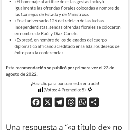
«El homenaje al artífice de estas gestas incluyó
igualmente las ofrendas florales colocadas a nombre de
los Consejos de Estado y de Ministros».
«En el aniversario 126 del reinicio de las luchas
independentistas, sendas ofrendas florales se colocaron
en nombre de Raúl y Díaz-Canel».
«Expresó, en nombre de los delegados del cuerpo
diplomático africano acreditado en la Isla, los deseos de
éxito para la conferencia».
Esta recomendación se publicó por primera vez el 23 de
agosto de 2022.
¡Haz clic para puntuar esta entrada!
(Votos:
4
Promedio:
5
)
F
X
T
T
W
C
ac
el
hr
h
o
e
e
e
at
m
Una respuesta a “«a título de» no
b
gr
a
s
p