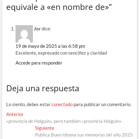
equivale a «en nombre de»”
o
a
ds
A
ar
o
m
p
ti
k
p
r
Jor
dice:
19 de mayo de 2025 a las 6:58 pm
Excelente, expresado con sencillez y claridad
Accede para responder
Deja una respuesta
Lo siento, debes estar
conectado
para publicar un comentario.
Navegación
Entrada
Anterior
anterior:
«provincia de Holguín», pero también «provincia Holguín»
de
Entrada
Siguiente
entradas
siguiente:
Publica Buen Idioma sus memorias del año 2025