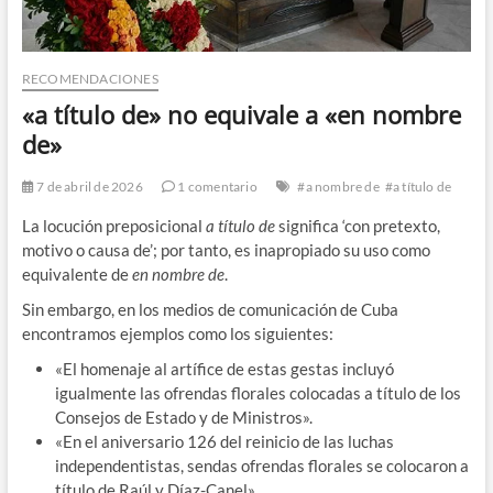
RECOMENDACIONES
«a título de» no equivale a «en nombre
de»
7 de abril de 2026
1 comentario
#a nombre de
#a título de
La locución preposicional
a título de
significa ‘con pretexto,
motivo o causa de’; por tanto, es inapropiado su uso como
equivalente de
en nombre de
.
Sin embargo, en los medios de comunicación de Cuba
encontramos ejemplos como los siguientes:
«El homenaje al artífice de estas gestas incluyó
igualmente las ofrendas florales colocadas a título de los
Consejos de Estado y de Ministros».
«En el aniversario 126 del reinicio de las luchas
independentistas, sendas ofrendas florales se colocaron a
título de Raúl y Díaz-Canel».