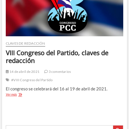
CLAVES DE REDACCIÓN
VIII Congreso del Partido, claves de
redacción
14 de abril de 2021
3 comentarios
#VIII Congreso del Partido
El congreso se celebrará del 16 al 19 de abril de 2021.
VIII
Ver más
Congreso
del
Partido,
claves
de
Botón de búsque
redacción
Buscar: