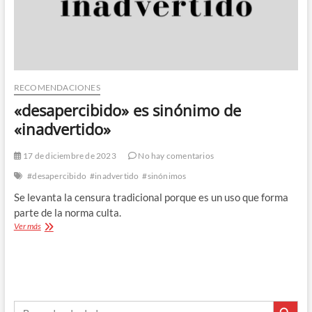
RECOMENDACIONES
«desapercibido» es sinónimo de
«inadvertido»
17 de diciembre de 2023
No hay comentarios
#desapercibido
#inadvertido
#sinónimos
Se levanta la censura tradicional porque es un uso que forma
parte de la norma culta.
«desapercibido»
Ver más
es
sinónimo
de
«inadvertido»
Botón de búsque
Buscar: