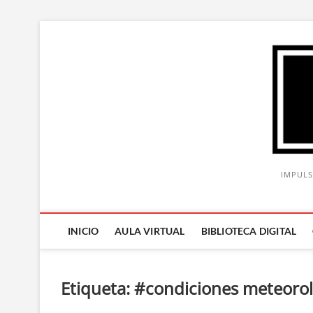
Saltar
al
contenido
IMPULS
INICIO
AULA VIRTUAL
BIBLIOTECA DIGITAL
Etiqueta:
#condiciones meteorol