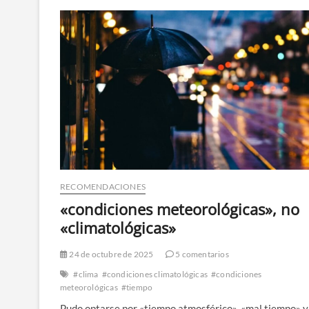
RECOMENDACIONES
«condiciones meteorológicas», no
«climatológicas»
24 de octubre de 2025
5 comentarios
#clima
#condiciones climatológicas
#condiciones
meteorológicas
#tiempo
Pudo optarse por «tiempo atmosférico», «mal tiempo» y