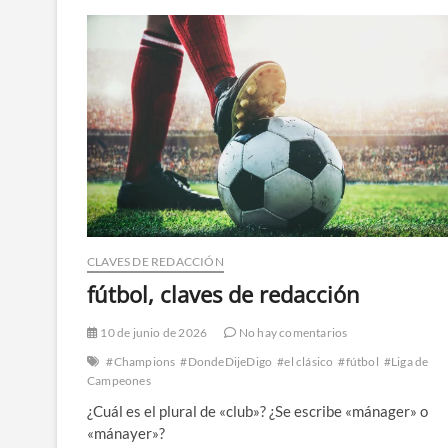
CLAVES DE REDACCIÓN
fútbol, claves de redacción
10 de junio de 2026
No hay comentarios
#Champions
#DondeDijeDigo
#el clásico
#fútbol
#Liga de
Campeones
¿Cuál es el plural de «club»? ¿Se escribe «mánager» o
«mánayer»?