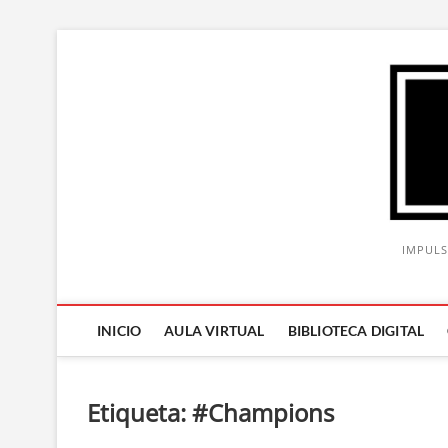
Saltar
al
contenido
IMPULS
INICIO
AULA VIRTUAL
BIBLIOTECA DIGITAL
Etiqueta:
#Champions