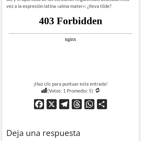
vez a la expresión latina «alma mater»: ¿lleva tilde?
¡Haz clic para puntuar esta entrada!
(Votos:
1
Promedio:
5
)
F
X
T
T
W
C
ac
el
hr
h
o
e
e
e
at
m
Deja una respuesta
b
gr
a
s
p