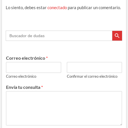
o
a
ds
A
ar
Lo siento, debes estar
conectado
para publicar un comentario.
o
m
p
ti
k
p
r
Botón de búsque
Buscar:
Correo electrónico
*
Correo electrónico
Confirmar el correo electrónico
Envía tu consulta
*