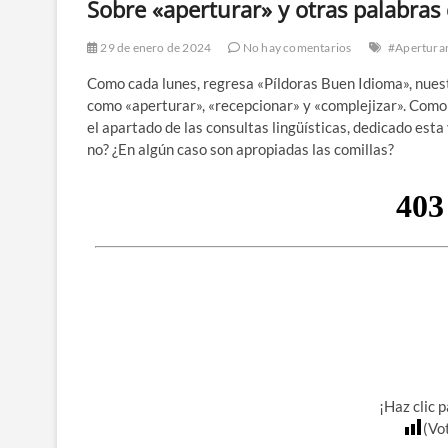
Sobre «aperturar» y otras palabras
29 de enero de 2024
No hay comentarios
#Apertura
Como cada lunes, regresa «Píldoras Buen Idioma», nues
como «aperturar», «recepcionar» y «complejizar». Como 
el apartado de las consultas lingüísticas, dedicado esta
no? ¿En algún caso son apropiadas las comillas?
¡Haz clic 
(Vo