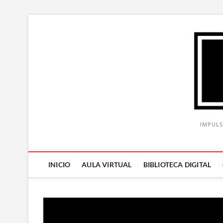
Saltar
al
contenido
IMPULS
INICIO
AULA VIRTUAL
BIBLIOTECA DIGITAL