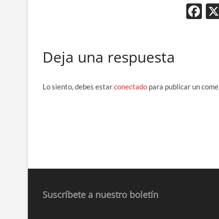
F
ac
e
Deja una respuesta
b
o
o
Lo siento, debes estar
conectado
para publicar un come
k
Suscríbete a nuestro boletín