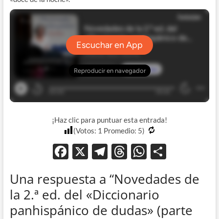
¡Haz clic para puntuar esta entrada!
(Votos:
1
Promedio:
5
)
F
X
T
T
W
C
ac
el
hr
h
o
Una respuesta a “Novedades de
e
e
e
at
m
la 2.ª ed. del «Diccionario
b
gr
a
s
p
panhispánico de dudas» (parte
o
a
ds
A
ar