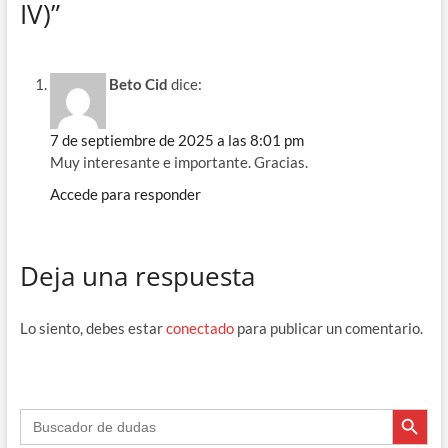
IV)”
o
m
p
ti
k
p
r
Beto Cid
dice:
7 de septiembre de 2025 a las 8:01 pm
Muy interesante e importante. Gracias.
Accede para responder
Deja una respuesta
Lo siento, debes estar
conectado
para publicar un comentario.
Botón de búsque
Buscar: