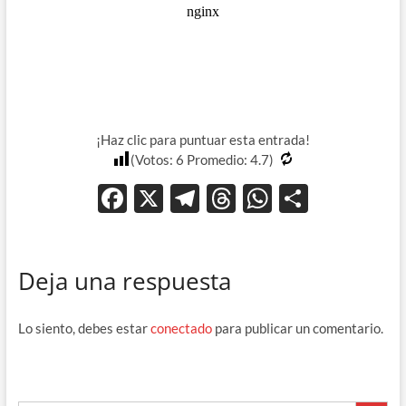
¡Haz clic para puntuar esta entrada!
(Votos:
6
Promedio:
4.7
)
F
X
T
T
W
C
ac
el
hr
h
o
e
e
e
at
m
Deja una respuesta
b
gr
a
s
p
o
a
ds
A
ar
Lo siento, debes estar
conectado
para publicar un comentario.
o
m
p
ti
k
p
r
Botón de búsque