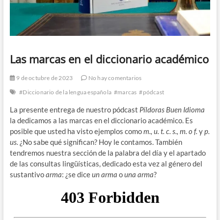
Las marcas en el diccionario académico
9 de octubre de 2023
No hay comentarios
#Diccionario de la lengua española
#marcas
#pódcast
La presente entrega de nuestro pódcast
Píldoras Buen Idioma
la dedicamos a las marcas en el diccionario académico. Es
posible que usted ha visto ejemplos como
m., u. t. c. s., m. o f.
y
p.
us.
¿No sabe qué significan? Hoy le contamos. También
tendremos nuestra sección de la palabra del día y el apartado
de las consultas lingüísticas, dedicado esta vez al género del
sustantivo
arma
: ¿se dice
un arma
o
una arma
?