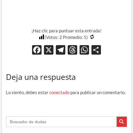
¡Haz clic para puntuar esta entrada!
(Votos:
2
Promedio:
5
)
F
X
T
T
W
C
ac
el
hr
h
o
e
e
e
at
m
Deja una respuesta
b
gr
a
s
p
o
a
ds
A
ar
Lo siento, debes estar
conectado
para publicar un comentario.
o
m
p
ti
k
p
r
Botón de búsque
Buscar: