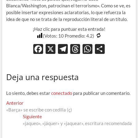
Blanca/Washington, patrocinan el terrorismo». Como se ve, es
posible insertar expresiones aclaratorias, lo que refuerza la
idea de que no se trata de la reproducción literal de un título.
¡Haz clic para puntuar esta entrada!
(Votos:
10
Promedio:
4.2
)
F
X
T
T
W
C
ac
el
hr
h
o
e
e
e
at
m
Deja una respuesta
b
gr
a
s
p
o
a
ds
A
ar
Lo siento, debes estar
conectado
para publicar un comentario.
o
m
p
ti
Navegación
Entrada
Anterior
k
p
r
anterior:
«Barça» se escribe con cedilla (ç)
de
Entrada
Siguiente
entradas
siguiente:
«jaqueo», «jáquer» y «jaquear», escritura recomendada