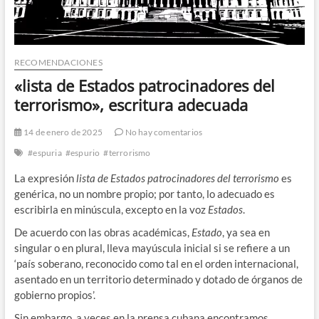
RECOMENDACIONES
«lista de Estados patrocinadores del
terrorismo», escritura adecuada
14 de enero de 2025
No hay comentarios
#espuria
#espurio
#terrorismo
La expresión
lista de Estados patrocinadores del terrorismo
es
genérica, no un nombre propio; por tanto, lo adecuado es
escribirla en minúscula, excepto en la voz
Estados
.
De acuerdo con las obras académicas,
Estado
, ya sea en
singular o en plural, lleva mayúscula inicial si se refiere a un
‘país soberano, reconocido como tal en el orden internacional,
asentado en un territorio determinado y dotado de órganos de
gobierno propios’.
Sin embargo, a veces en la prensa cubana encontramos