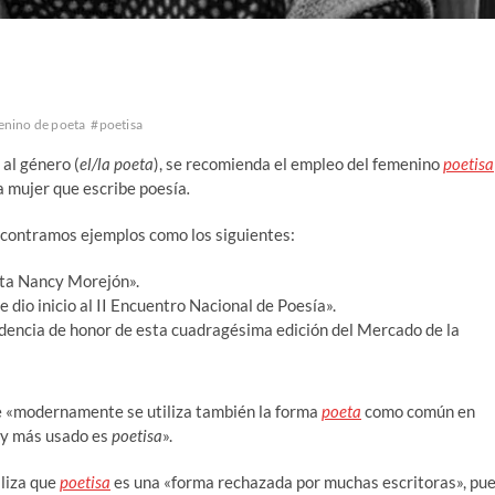
nino de poeta
#poetisa
al género (
el/la poeta
), se recomienda el empleo del femenino
poetisa
na mujer que escribe poesía
.
ncontramos ejemplos como los siguientes:
eta Nancy Morejón».
dio inicio al II Encuentro Nacional de Poesía».
dencia de honor de esta cuadragésima edición del Mercado de la
 «modernamente se utiliza también la forma
poeta
como común en
l y más usado es
poetisa
».
liza que
poetisa
es una «forma rechazada por muchas escritoras», pu