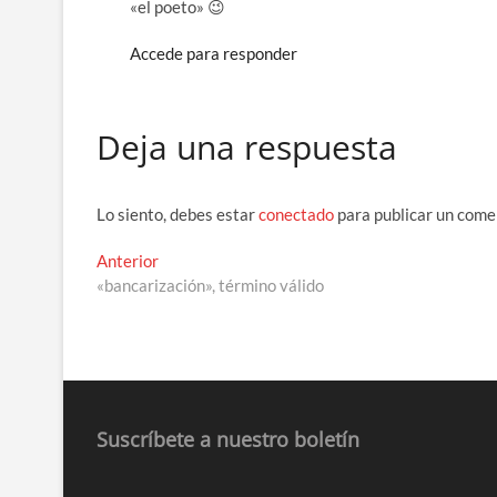
«el poeto» 😉
Accede para responder
Deja una respuesta
Lo siento, debes estar
conectado
para publicar un come
Navegación
Entrada
Anterior
anterior:
«bancarización», término válido
de
entradas
Suscríbete a nuestro boletín