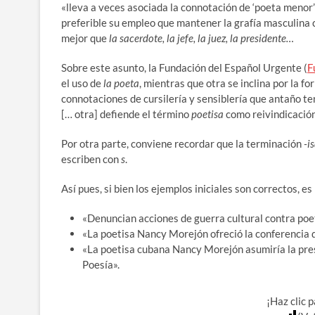
«lleva a veces asociada la connotación de ‘poeta meno
preferible su empleo que mantener la grafía masculina
mejor que
la sacerdote, la jefe, la juez, la presidente…
Sobre este asunto, la Fundación del Español Urgente (
F
el uso de
la poeta
, mientras que otra se inclina por la f
connotaciones de cursilería y sensiblería que antaño te
[… otra] defiende el término
poetisa
como reivindicación
Por otra parte, conviene recordar que la terminación
-i
escriben con
s
.
Así pues, si bien los ejemplos iniciales son correctos, 
«Denuncian acciones de guerra cultural contra po
«La poetisa Nancy Morejón ofreció la conferencia qu
«La poetisa cubana Nancy Morejón asumiría la pre
Poesía».
¡Haz clic 