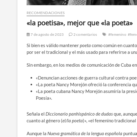
RECOMENDACIONES
«la poetisa», mejor que «la poeta»
7 de agosto de 2023
2 comentarios
#femenino
#feme
Si bien es válido mantener
poeta
como común en cuanto 
por ser el tradicional y el más usado para referirse a u
Sin embargo, en los medios de comunicación de Cuba e
«Denuncian acciones de guerra cultural contra po
«La poeta Nancy Morejón ofreció la conferencia que 
«La poeta cubana Nancy Morejón asumiría la presi
Poesía».
Señala el
Diccionario panhispánico de dudas
que, aunque
cuanto al género (
el/la poeta
)», «el femenino tradiciona
Aunque la
Nueva gramática de la lengua española
puntua