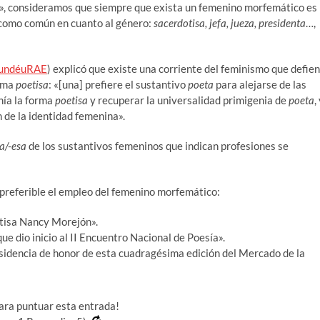
r’», consideramos que siempre que exista un femenino morfemático es
 como común en cuanto al género:
sacerdotisa, jefa, jueza, presidenta
…,
undéuRAE
) explicó que existe una corriente del feminismo que defie
orma
poetisa
: «[una] prefiere el sustantivo
poeta
para alejarse de las
nía la forma
poetisa
y recuperar la universalidad primigenia de
poeta
,
 de la identidad femenina».
sa/-esa
de los sustantivos femeninos que indican profesiones se
es preferible el empleo del femenino morfemático:
etisa Nancy Morejón».
e dio inicio al II Encuentro Nacional de Poesía».
sidencia de honor de esta cuadragésima edición del Mercado de la
para puntuar esta entrada!