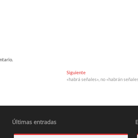
ntario.
Entrada
Siguiente
siguiente:
«habrá señales», no «habrán señale
Últimas entradas