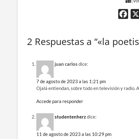
(Vo
F
ac
e
2 Respuestas a “«la poeti
b
o
o
juan carlos
dice:
k
7 de agosto de 2023 a las 1:21 pm
Ojalá entiendan, sobre todo en televisión y radio.
Accede para responder
studentenherz
dice:
11 de agosto de 2023 a las 10:29 pm