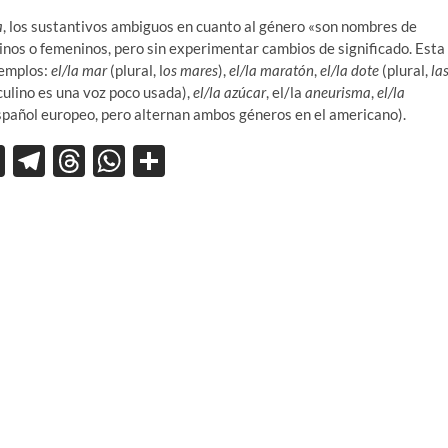
a
, los sustantivos ambiguos en cuanto al género «son nombres de
nos o femeninos, pero sin experimentar cambios de significado. Esta
jemplos:
el/la mar
(plural, l
os mares
),
el/la maratón
,
el/la dote
(plural,
la
ulino es una voz poco usada),
el/la azúcar
, el/la
aneurisma
,
el/la
spañol europeo, pero alternan ambos géneros en el americano).
X
T
T
W
C
el
hr
h
o
e
e
at
m
gr
a
s
p
a
ds
A
ar
m
p
ti
p
r