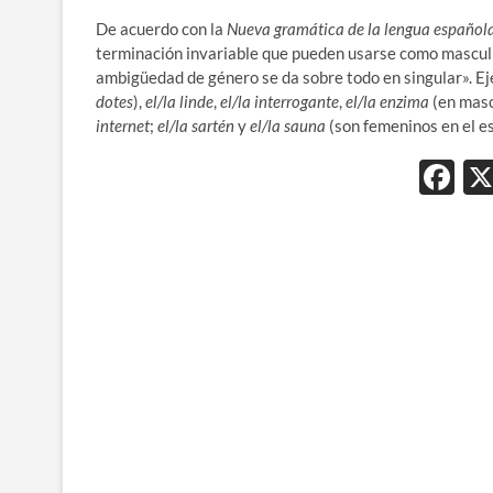
De acuerdo con la
Nueva gramática de la lengua español
terminación invariable que pueden usarse como masculi
ambigüedad de género se da sobre todo en singular». E
dotes
),
el/la linde
,
el/la interrogante
,
el/la enzima
(en masc
internet
;
el/la sartén
y
el/la sauna
(son femeninos en el e
F
ac
e
b
o
o
k