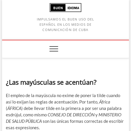
Saltar
al
contenido
IMPULSAMOS EL BUEN USO DEL
ESPAÑOL EN LOS MEDIOS DE
COMUNICACIÓN DE CUBA
Botón de búsqueda
car:
¿Las mayúsculas se acentúan?
El empleo de la mayúscula no exime de poner la tilde cuando
así lo exijan las reglas de acentuación. Por tanto,
África
(
ÁFRICA
) debe llevar tilde en la primera a por ser una palabra
esdrújul, como mismo
CONSEJO DE DIRECCIÓN
y
MINISTERIO
DE SALUD PÚBLICA
son las únicas formas correctas de escribir
esas expresiones.