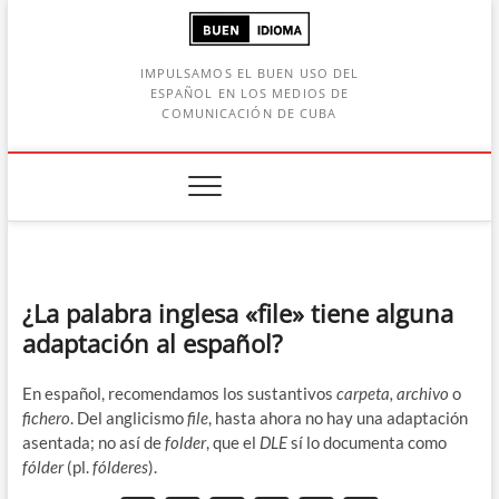
Saltar
al
contenido
IMPULSAMOS EL BUEN USO DEL
ESPAÑOL EN LOS MEDIOS DE
COMUNICACIÓN DE CUBA
Botón de búsqueda
car:
¿La palabra inglesa «file» tiene alguna
adaptación al español?
En español, recomendamos los sustantivos
carpeta, archivo
o
fichero
. Del anglicismo
file
, hasta ahora no hay una adaptación
asentada; no así de
folder
, que el
DLE
sí lo documenta como
fólder
(pl.
fólderes
).