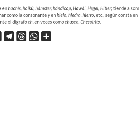
e en
hachís, haikú, hámster, hándicap, Hawái, Hegel, Hitler
; tiende a son
sonar como la consonante
y
en
hielo, hiedra, hierro
, etc., según consta en
te el dígrafo
ch
, en voces como
chusco, Chespirito.
X
T
T
W
C
el
hr
h
o
e
e
at
m
gr
a
s
p
a
ds
A
ar
m
p
ti
p
r