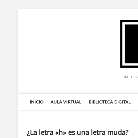
Saltar
al
contenido
IMPULS
INICIO
AULA VIRTUAL
BIBLIOTECA DIGITAL
¿La letra «h» es una letra muda?