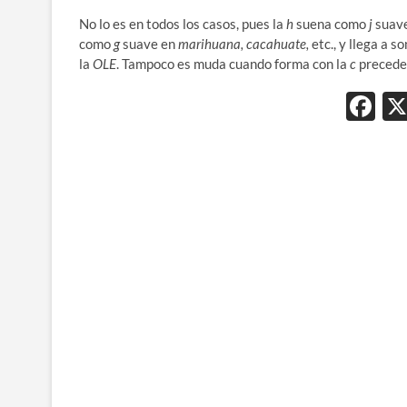
No lo es en todos los casos, pues la
h
suena como
j
suav
como
g
suave en
marihuana, cacahuate,
etc., y llega a 
la
OLE
. Tampoco es muda cuando forma con la
c
preceden
F
ac
e
b
o
o
k