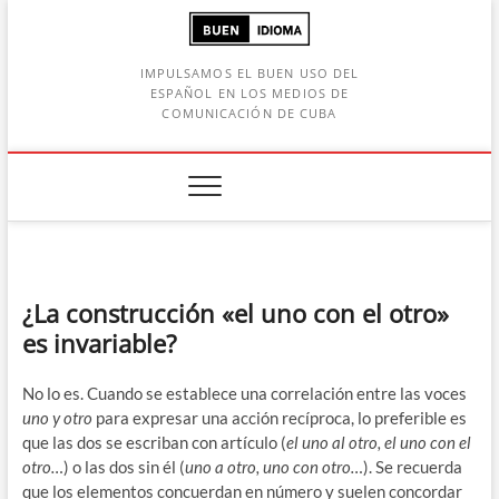
Saltar
al
contenido
IMPULSAMOS EL BUEN USO DEL
ESPAÑOL EN LOS MEDIOS DE
COMUNICACIÓN DE CUBA
Botón de búsqueda
car:
¿La construcción «el uno con el otro»
es invariable?
No lo es. Cuando se establece una correlación entre las voces
uno y otro
para expresar una acción recíproca, lo preferible es
que las dos se escriban con artículo (
el uno al otro, el uno con el
otro…
) o las dos sin él (
uno a otro, uno con otro…
). Se recuerda
que los elementos concuerdan en número y suelen concordar