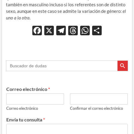
también en masculino incluso si los referentes son de distinto
sexo, aunque en este caso se admite la variación de género:
el
uno a la otra.
F
X
T
T
W
C
ac
el
hr
h
o
e
e
e
at
m
b
gr
a
s
p
Botón de búsque
Buscar:
o
a
ds
A
ar
o
m
p
ti
k
p
r
Correo electrónico
*
Correo electrónico
Confirmar el correo electrónico
Envía tu consulta
*