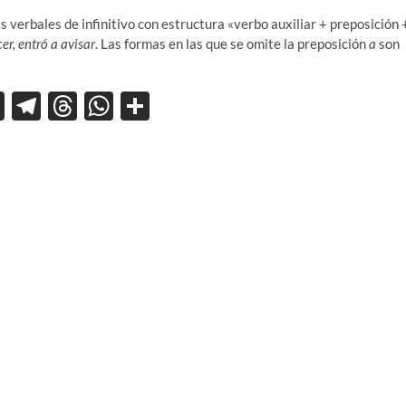
is verbales de infinitivo con estructura «verbo auxiliar + preposición 
er, entró a avisar
. Las formas en las que se omite la preposición
a
son
X
T
T
W
C
el
hr
h
o
e
e
at
m
gr
a
s
p
a
ds
A
ar
m
p
ti
p
r