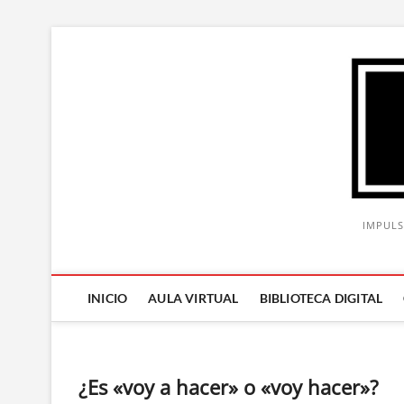
Saltar
al
contenido
IMPULS
INICIO
AULA VIRTUAL
BIBLIOTECA DIGITAL
¿Es «voy a hacer» o «voy hacer»?