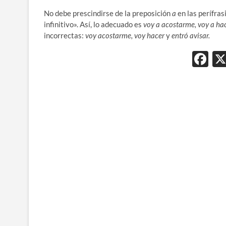
No debe prescindirse de la preposición
a
en las perífras
infinitivo». Así, lo adecuado es
voy a acostarme, voy a hac
incorrectas:
voy acostarme,
voy hacer
y
entró avisar.
F
ac
e
b
o
o
k