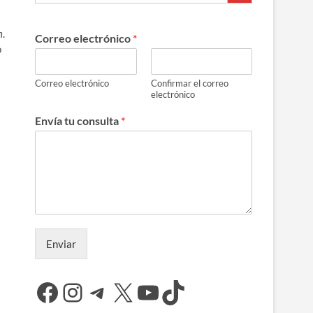
n
.
Correo electrónico
*
o
Correo electrónico
Confirmar el correo
electrónico
Envía tu consulta
*
Enviar
Facebook
Instagram
Telegram
X
YouTube
TikTok