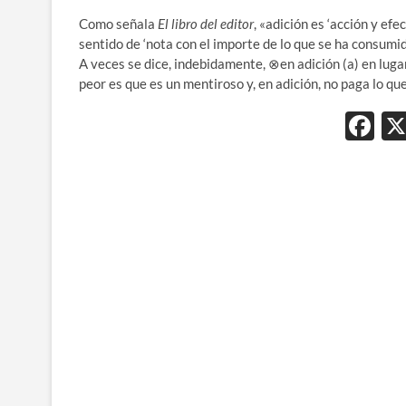
Como señala
El libro del editor
, «adición es ‘acción y ef
sentido de ‘nota con el importe de lo que se ha consumido
A veces se dice, indebidamente, ⊗en adición (a) en luga
peor es que es un mentiroso y, en adición, no paga lo que
F
ac
e
b
o
o
k