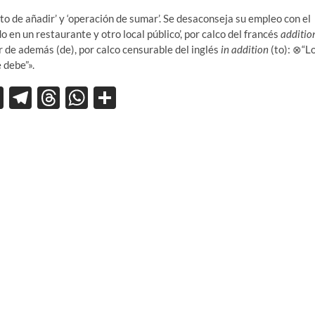
ecto de añadir’ y ‘operación de sumar’. Se desaconseja su empleo con el
 en un restaurante y otro local público’, por calco del francés
additio
r de además (de), por calco censurable del inglés
in addition
(to): ⊗“L
 debe”».
X
T
T
W
C
el
hr
h
o
e
e
at
m
gr
a
s
p
a
ds
A
ar
m
p
ti
p
r