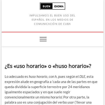
Saltar
al
contenido
IMPULSAMOS EL BUEN USO DEL
ESPAÑOL EN LOS MEDIOS DE
COMUNICACIÓN DE CUBA
Botón de búsqueda
car:
¿Es «uso horario» o «huso horario»?
Lo adecuado es
huso horario
, con
h
, pues según el
DLE
, esta
expresión alude en geografía a ‘cada una de las partes en que
queda dividida la superficie terrestre por 24 meridianos
igualmente espaciados y en que suele regir
convencionalmente un mismo horario’. Por otra parte, la
palabra
uso
es una conjugación del verbo
usar
(‘llevar una