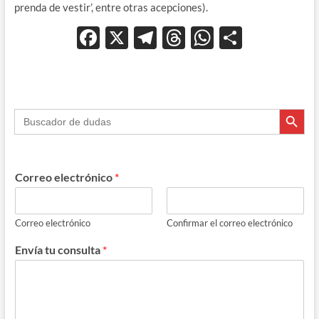
prenda de vestir’, entre otras acepciones).
F
X
T
T
W
C
ac
el
hr
h
o
e
e
e
at
m
b
gr
a
s
p
Botón de búsque
Buscar:
o
a
ds
A
ar
o
m
p
ti
k
p
r
Correo electrónico
*
Correo electrónico
Confirmar el correo electrónico
Envía tu consulta
*