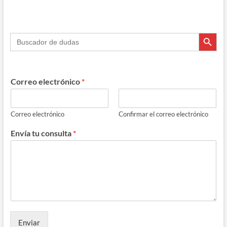
e
e
e
at
m
b
gr
a
s
p
Botón de búsque
Buscar:
o
a
ds
A
ar
o
m
p
ti
k
p
r
Correo electrónico
*
Correo electrónico
Confirmar el correo electrónico
Envía tu consulta
*
Enviar