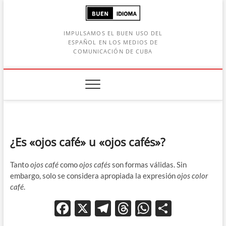
Saltar
al
contenido
IMPULSAMOS EL BUEN USO DEL
ESPAÑOL EN LOS MEDIOS DE
COMUNICACIÓN DE CUBA
Botón de búsqueda
car:
¿Es «ojos café» u «ojos cafés»?
Tanto
ojos café
como
ojos cafés
son formas válidas. Sin
embargo, solo se considera apropiada la expresión
ojos color
café
.
F
X
T
T
W
C
ac
el
hr
h
o