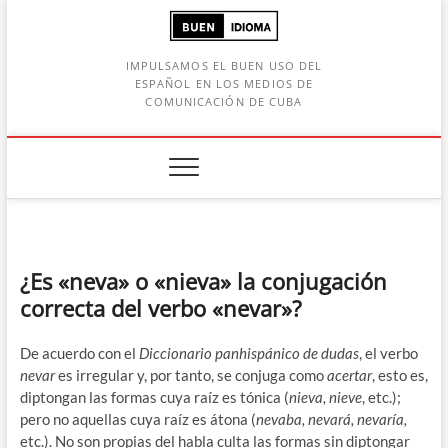
Saltar
al
contenido
IMPULSAMOS EL BUEN USO DEL
ESPAÑOL EN LOS MEDIOS DE
COMUNICACIÓN DE CUBA
Botón de búsqueda
car:
¿Es «neva» o «nieva» la conjugación
correcta del verbo «nevar»?
De acuerdo con el
Diccionario panhispánico de dudas
, el verbo
nevar
es irregular y, por tanto, se conjuga como
acertar
, esto es,
diptongan las formas cuya raíz es tónica (
nieva, nieve
, etc.);
pero no aquellas cuya raíz es átona (
nevaba, nevará, nevaría,
etc.). No son propias del habla culta las formas sin diptongar