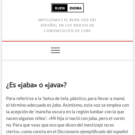
Saltar
al
contenido
IMPULSAMOS EL BUEN USO DEL
ESPAÑOL EN LOS MEDIOS DE
COMUNICACIÓN DE CUBA
Botón de búsqueda
car:
¿Es «jaba» o «java»?
Para referirse a la ‘bolsa de tela, plástico, para llevar a mano’,
el término adecuado es
jaba
. Asimismo, esta voz se emplea con
la acepción de ‘mancha oscura en la región lumbar con la que
nacen algunos niños’: «Mi hija sí nació con jaba, pero el varón
no. Para que veas que eso que dicen del mestizaje no es
cierto», como consta en el
Diccionario ejemplificado del español