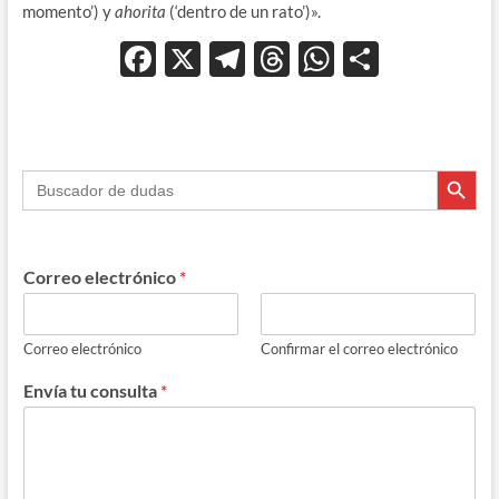
momento’) y
ahorita
(‘dentro de un rato’)».
F
X
T
T
W
C
ac
el
hr
h
o
e
e
e
at
m
b
gr
a
s
p
Botón de búsque
Buscar:
o
a
ds
A
ar
o
m
p
ti
k
p
r
Correo electrónico
*
Correo electrónico
Confirmar el correo electrónico
Envía tu consulta
*