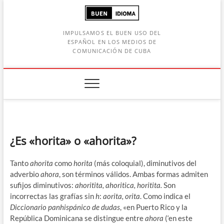
Saltar
al
contenido
IMPULSAMOS EL BUEN USO DEL
ESPAÑOL EN LOS MEDIOS DE
COMUNICACIÓN DE CUBA
Botón de búsqueda
car:
¿Es «horita» o «ahorita»?
Tanto
ahorita
como
horita
(más coloquial), diminutivos del
adverbio
ahora
, son términos válidos. Ambas formas admiten
sufijos diminutivos:
ahoritita, ahoritica, horitita.
Son
incorrectas las grafías sin
h
:
aorita,
orita
. Como indica el
Diccionario panhispánico de dudas
, «en Puerto Rico y la
República Dominicana se distingue entre
ahora
(‘en este