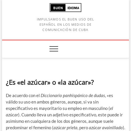
Saltar
al
contenido
IMPULSAMOS EL BUEN USO DEL
ESPAÑOL EN LOS MEDIOS DE
COMUNICACIÓN DE CUBA
Botón de búsqueda
car:
¿Es «el azúcar» o «la azúcar»?
De acuerdo con el
Diccionario panhispánico de dudas
, «es
válido su uso en ambos géneros, aunque, si va sin
especificativo es mayoritario su empleo en masculino (
el
azúcar
). Cuando lleva un adjetivo especificativo, este puede ir
asimismo en cualquiera de los dos géneros, aunque suele
predominar el femenino (
azúcar prieta
, pero
azúcar avainillado
).