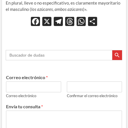
En plural, lleve o no especificativo, es claramente mayoritario
el masculino (
los azúcares, ambos azúcares
)».
F
X
T
T
W
C
ac
el
hr
h
o
e
e
e
at
m
b
gr
a
s
p
Botón de búsque
Buscar:
o
a
ds
A
ar
o
m
p
ti
k
p
r
Correo electrónico
*
Correo electrónico
Confirmar el correo electrónico
Envía tu consulta
*