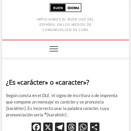
Saltar
al
contenido
IMPULSAMOS EL BUEN USO DEL
ESPAÑOL EN LOS MEDIOS DE
COMUNICACIÓN DE CUBA
Botón de búsqueda
car:
¿Es «carácter» o «caracter»?
Según consta en el
DLE
, ‘el signo de escritura o de imprenta
que compone un mensaje’ es
carácter
y se pronuncia
[karákter]. Es incorrecto usar la palabra
caracter
, cuya
⊗
pronunciación sería
[karaktér] .
F
X
T
T
W
C