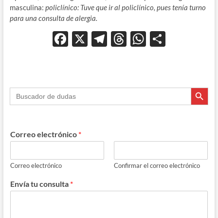
masculina:
policlínico: Tuve que ir al policlínico, pues tenía turno
para una consulta de alergia.
F
X
T
T
W
C
ac
el
hr
h
o
e
e
e
at
m
b
gr
a
s
p
Botón de búsque
Buscar:
o
a
ds
A
ar
o
m
p
ti
k
p
r
Correo electrónico
*
Correo electrónico
Confirmar el correo electrónico
Envía tu consulta
*