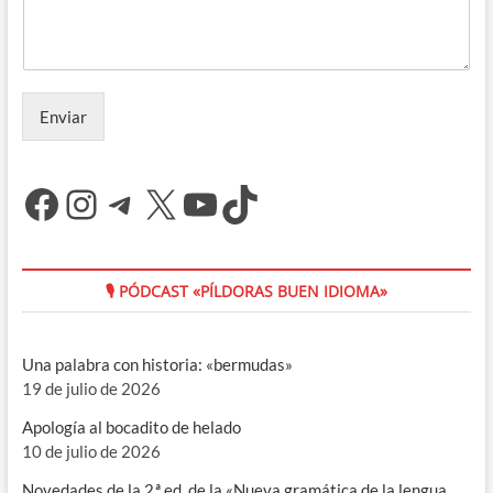
Enviar
Facebook
Instagram
Telegram
X
YouTube
TikTok
🎙 PÓDCAST «PÍLDORAS BUEN IDIOMA»
Una palabra con historia: «bermudas»
19 de julio de 2026
Apología al bocadito de helado
10 de julio de 2026
Novedades de la 2.ª ed. de la «Nueva gramática de la lengua