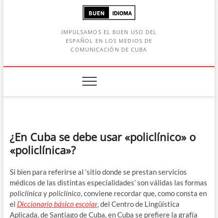
Saltar
al
contenido
IMPULSAMOS EL BUEN USO DEL
ESPAÑOL EN LOS MEDIOS DE
COMUNICACIÓN DE CUBA
Botón de búsqueda
car:
¿En Cuba se debe usar «policlínico» o
«policlínica»?
Si bien para referirse al ‘sitio donde se prestan servicios
médicos de las distintas especialidades’ son válidas las formas
policlínica
y
policlínico
, conviene recordar que, como consta en
el
Diccionario básico escolar
, del Centro de Lingüística
Aplicada, de Santiago de Cuba, en Cuba se prefiere la grafía