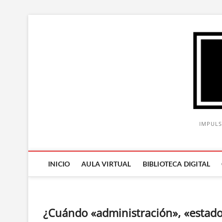
Saltar
al
contenido
IMPULS
INICIO
AULA VIRTUAL
BIBLIOTECA DIGITAL
¿Cuándo «administración», «estado