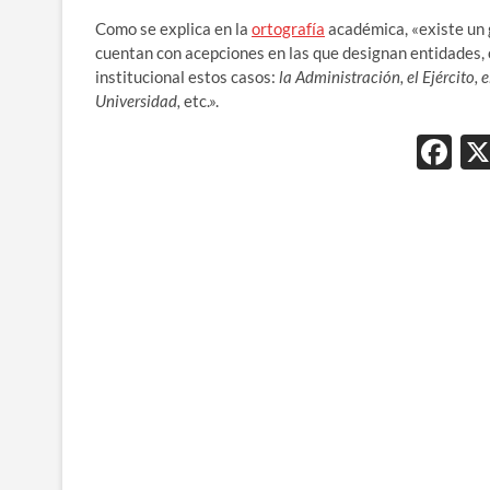
Como se explica en la
ortografía
académica, «existe un 
cuentan con acepciones en las que designan entidades, 
institucional estos casos:
la Administración,
el Ejército, 
Universidad,
etc.».
F
ac
e
b
o
o
k