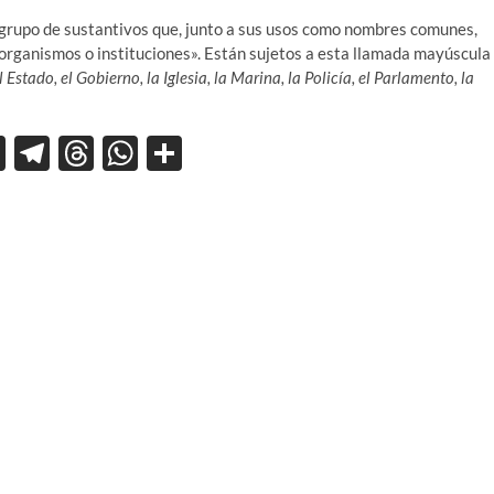
grupo de sustantivos que, junto a sus usos como nombres comunes,
organismos o instituciones». Están sujetos a esta llamada mayúscula
el Estado, el Gobierno, la Iglesia, la Marina, la Policía, el Parlamento, la
X
T
T
W
C
el
hr
h
o
e
e
at
m
gr
a
s
p
a
ds
A
ar
m
p
ti
p
r